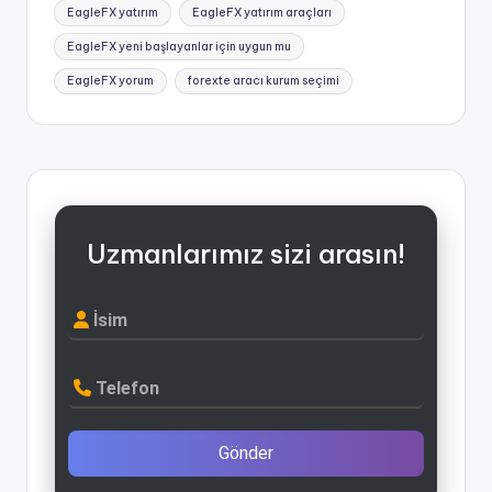
EagleFX yatırım
EagleFX yatırım araçları
EagleFX yeni başlayanlar için uygun mu
EagleFX yorum
forexte aracı kurum seçimi
Uzmanlarımız sizi arasın!
İsim
Telefon
Gönder