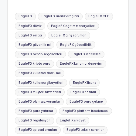
Tags:
EagleFX
EagleFX analiz araçları
EagleFX CFD
EagleFX döviz
EagleFX eğitim materyalleri
EagleFX emtia
EagleFX giriş sorunları
EagleFX güvenilir mi
EagleFX güvenilirlik
EagleFX hesap seçenekleri
EagleFX inceleme
EagleFX kripto para
EagleFX kullanıcı deneyimi
EagleFX kullanıcı dostu mu
EagleFX kullanıcı şikayetleri
EagleFX lisans
EagleFX müşteri hizmetleri
EagleFX nasıldır
EagleFX olumsuz yorumlar
EagleFX para çekme
EagleFX para yatırma
EagleFX platform incelemesi
EagleFX regülasyon
EagleFX şikayet
EagleFX spread oranları
EagleFX teknik sorunlar