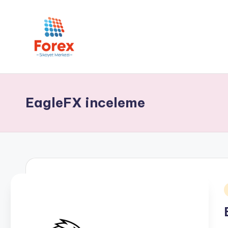
EagleFX inceleme
i