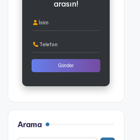
arasın!
İsim
Telefon
Gönder
Arama