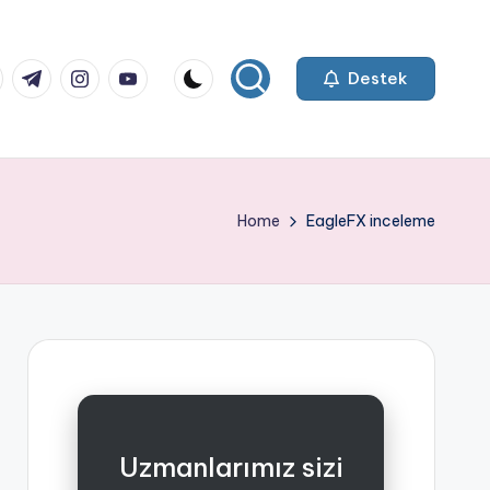
k.com
tter.com
t.me
instagram.com
youtube.com
Destek
Home
EagleFX inceleme
Uzmanlarımız sizi