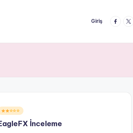
faceboo
twi
Giriş
Posted
☆☆☆
n
EagleFX İnceleme