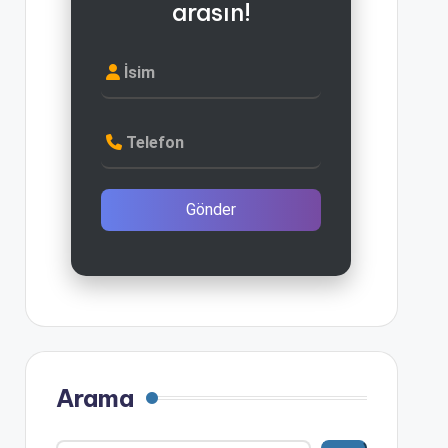
arasın!
İsim
Telefon
Gönder
Arama