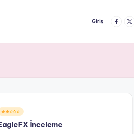
faceboo
twi
Giriş
Posted
☆☆☆
n
EagleFX İnceleme