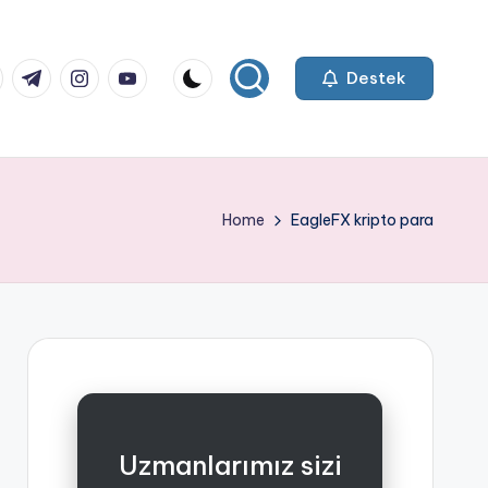
k.com
tter.com
t.me
instagram.com
youtube.com
Destek
Home
EagleFX kripto para
Uzmanlarımız sizi