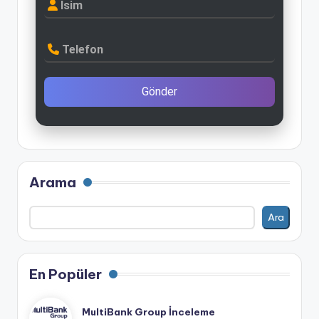
İsim
Telefon
Gönder
Arama
Ara
En Popüler
MultiBank Group İnceleme