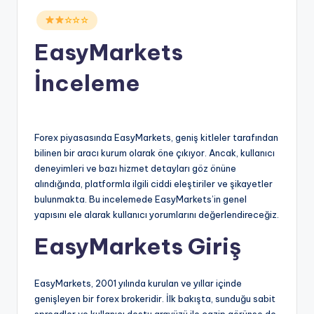
Posted
☆☆☆
in
EasyMarkets
İnceleme
Forex piyasasında EasyMarkets, geniş kitleler tarafından
bilinen bir aracı kurum olarak öne çıkıyor. Ancak, kullanıcı
deneyimleri ve bazı hizmet detayları göz önüne
alındığında, platformla ilgili ciddi eleştiriler ve şikayetler
bulunmakta. Bu incelemede EasyMarkets’in genel
yapısını ele alarak kullanıcı yorumlarını değerlendireceğiz.
EasyMarkets Giriş
EasyMarkets, 2001 yılında kurulan ve yıllar içinde
genişleyen bir forex brokeridir. İlk bakışta, sunduğu sabit
spreadler ve kullanıcı dostu arayüzü ile cazip görünse de,