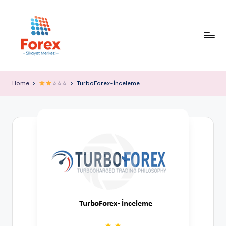
Home
☆☆☆
TurboForex-İnceleme