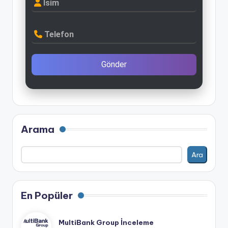
İsim
Telefon
Gönder
Arama
Ara
En Popüler
MultiBank Group İnceleme