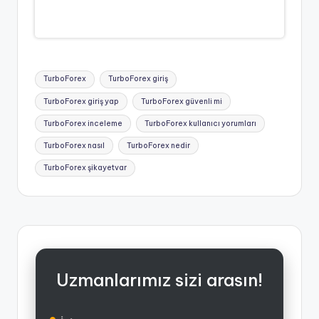
Tags:
TurboForex
TurboForex giriş
TurboForex giriş yap
TurboForex güvenli mi
TurboForex inceleme
TurboForex kullanıcı yorumları
TurboForex nasıl
TurboForex nedir
TurboForex şikayetvar
Uzmanlarımız sizi arasın!