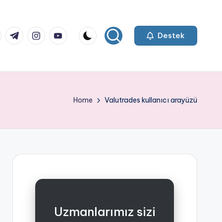
k.com
tter.com
t.me
instagram.com
youtube.com
Destek
Home
Valutrades kullanıcı arayüzü
Uzmanlarımız sizi