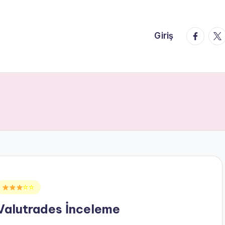
faceboo
twi
Giriş
Posted
☆☆
n
Valutrades İnceleme