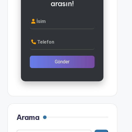
arasın!
İsim
Telefon
Gönder
Arama