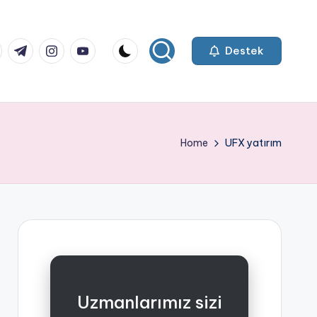
k.com
tter.com
t.me
instagram.com
youtube.com
Destek
Home
UFX yatırım
Uzmanlarımız sizi