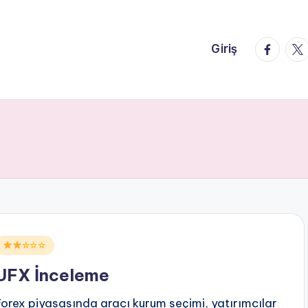
faceboo
twi
Giriş
Posted
☆☆☆
n
UFX İnceleme
Forex piyasasında aracı kurum seçimi, yatırımcılar