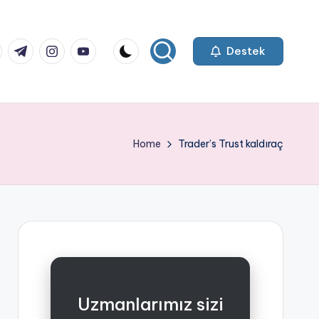
k.com
tter.com
t.me
instagram.com
youtube.com
Destek
Home
Trader’s Trust kaldıraç
Uzmanlarımız sizi