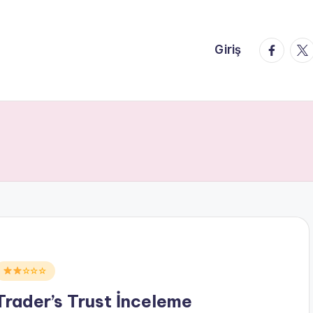
faceboo
twi
Giriş
Posted
☆☆☆
n
Trader’s Trust İnceleme