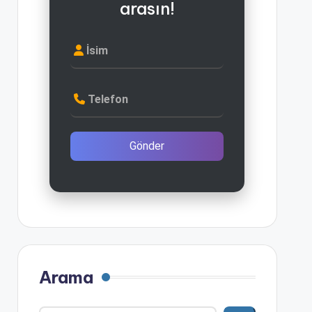
arasın!
İsim
Telefon
Gönder
Arama