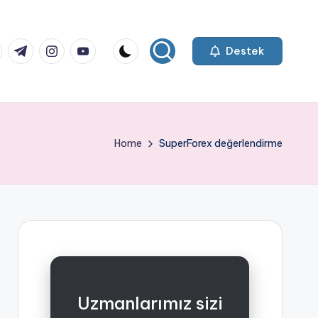
k.com
tter.com
t.me
instagram.com
youtube.com
Destek
Home
SuperForex değerlendirme
Uzmanlarımız sizi