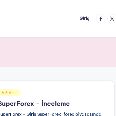
faceboo
twi
Giriş
Posted
☆☆
n
SuperForex – İnceleme
SuperForex - Giriş SuperForex, forex piyasasında