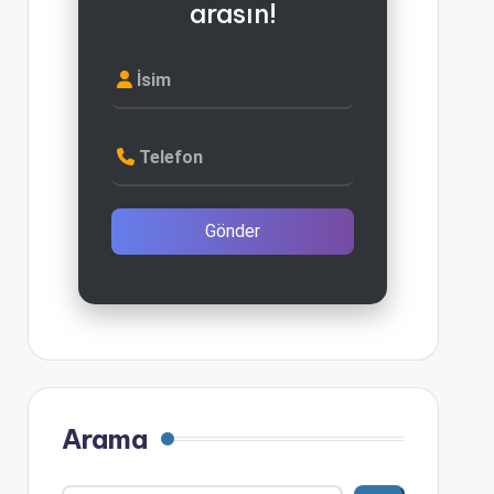
arasın!
İsim
Telefon
Gönder
Arama