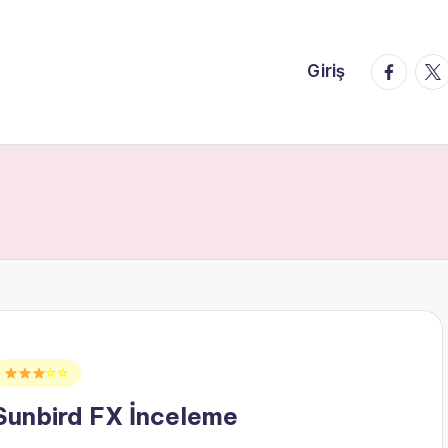
faceboo
twi
Giriş
Posted
☆☆
n
Sunbird FX İnceleme