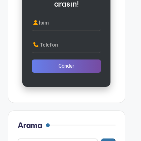
arasın!
İsim
Telefon
Gönder
Arama