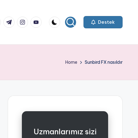
k.com
tter.com
t.me
instagram.com
youtube.com
Destek
Home
Sunbird FX nasıldır
Uzmanlarımız sizi