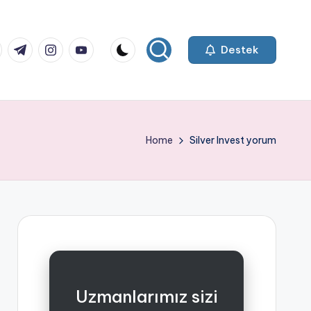
k.com
tter.com
t.me
instagram.com
youtube.com
Destek
Home
Silver Invest yorum
Uzmanlarımız sizi