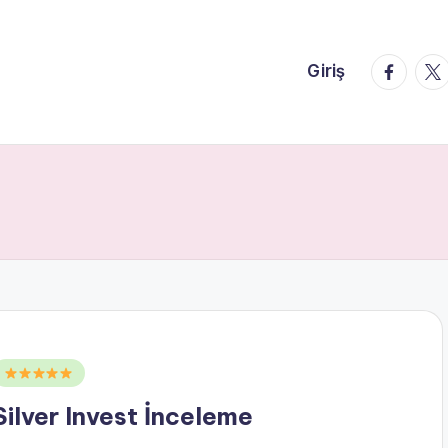
faceboo
twi
Giriş
Posted
n
Silver Invest İnceleme