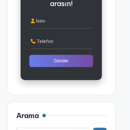
arasın!
İsim
Telefon
Gönder
Arama