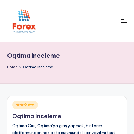
Oqtima inceleme
Home
Oqtima inceleme
Posted
☆☆☆
in
Oqtima İnceleme
Oqtima Giriş Oqtima’ya giriş yapmak, bir forex
platformundan çok beta sürümündeki bir yazılımı test