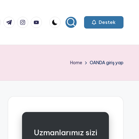
k.com
tter.com
t.me
instagram.com
youtube.com
Destek
Home
OANDA giriş yap
Uzmanlarımız sizi