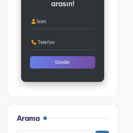
arasın!
İsim
Telefon
Gönder
Arama