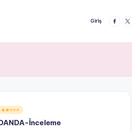
faceboo
twi
Giriş
Posted
☆☆☆
n
OANDA-İnceleme