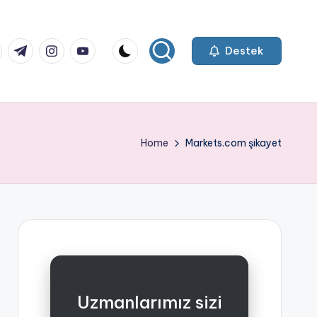
k.com
tter.com
t.me
instagram.com
youtube.com
Destek
Home
Markets.com şikayet
Uzmanlarımız sizi