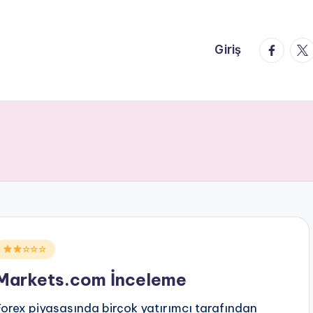
faceboo
twi
Giriş
Posted
☆☆☆
n
Markets.com İnceleme
Forex piyasasında birçok yatırımcı tarafından