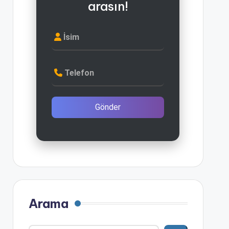
arasın!
İsim
Telefon
Gönder
Arama