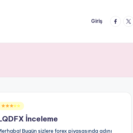
faceboo
twi
Giriş
Posted
☆☆
n
LQDFX İnceleme
Merhaba! Bugün sizlere forex piyasasında adını