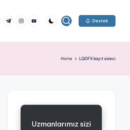
k.com
tter.com
t.me
instagram.com
youtube.com
Destek
Home
LQDFX kayıt süreci
Uzmanlarımız sizi