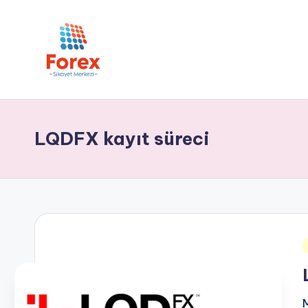
LQDFX kayıt süreci
i