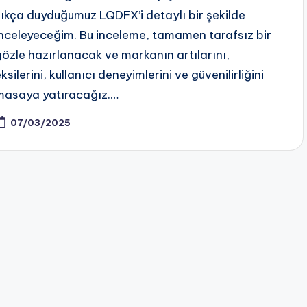
sıkça duyduğumuz LQDFX’i detaylı bir şekilde
inceleyeceğim. Bu inceleme, tamamen tarafsız bir
gözle hazırlanacak ve markanın artılarını,
ksilerini, kullanıcı deneyimlerini ve güvenilirliğini
masaya yatıracağız.…
07/03/2025