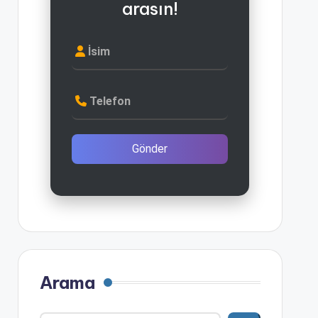
arasın!
İsim
Telefon
Gönder
Arama