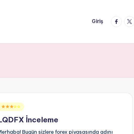
faceboo
twi
Giriş
Posted
☆☆
n
LQDFX İnceleme
Merhaba! Bugün sizlere forex piyasasında adını