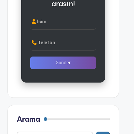
arasın!
İsim
Telefon
Gönder
Arama