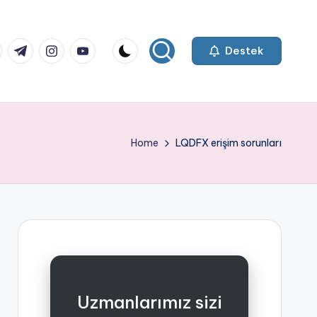
k.com
tter.com
t.me
instagram.com
youtube.com
Destek
Home
LQDFX erişim sorunları
Uzmanlarımız sizi