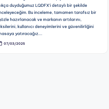
sıkça duyduğumuz LQDFX’i detaylı bir şekilde
inceleyeceğim. Bu inceleme, tamamen tarafsız bir
gözle hazırlanacak ve markanın artılarını,
ksilerini, kullanıcı deneyimlerini ve güvenilirliğini
masaya yatıracağız.…
07/03/2025