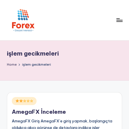
işlem gecikmeleri
Home
işlem gecikmeleri
Posted
☆☆☆
in
AmegaFX İnceleme
AmegaFX Giriş AmegaFX’e giriş yapmak, başlangıçta
oldukça akıcı görünse de detaylara indikçe işler