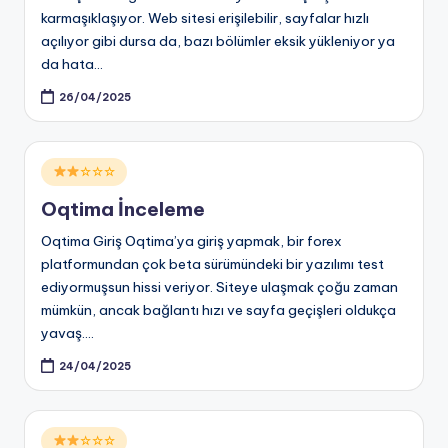
karmaşıklaşıyor. Web sitesi erişilebilir, sayfalar hızlı
açılıyor gibi dursa da, bazı bölümler eksik yükleniyor ya
da hata…
26/04/2025
Posted
☆☆☆
in
Oqtima İnceleme
Oqtima Giriş Oqtima’ya giriş yapmak, bir forex
platformundan çok beta sürümündeki bir yazılımı test
ediyormuşsun hissi veriyor. Siteye ulaşmak çoğu zaman
mümkün, ancak bağlantı hızı ve sayfa geçişleri oldukça
yavaş.…
24/04/2025
Posted
☆☆☆