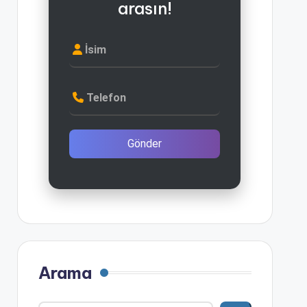
arasın!
İsim
Telefon
Gönder
Arama