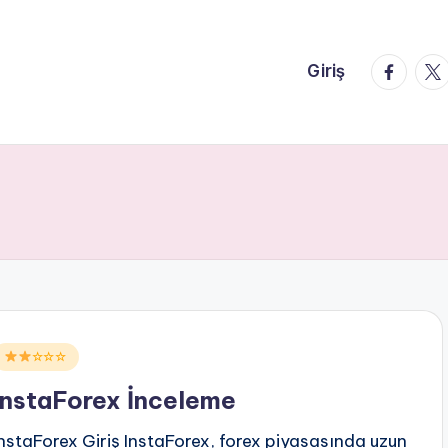
faceboo
twi
Giriş
Posted
☆☆☆
n
InstaForex İnceleme
InstaForex Giriş InstaForex, forex piyasasında uzun