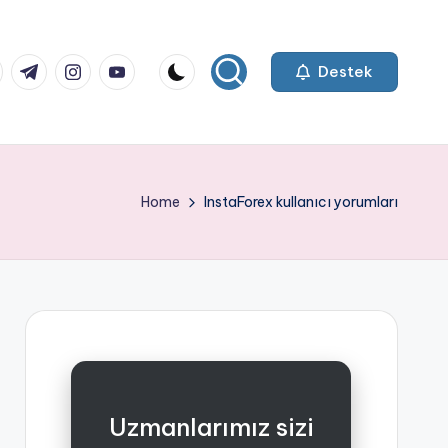
k.com
tter.com
t.me
instagram.com
youtube.com
Destek
Home
InstaForex kullanıcı yorumları
Uzmanlarımız sizi