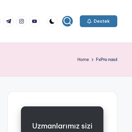
k.com
tter.com
t.me
instagram.com
youtube.com
Destek
Home
FxPro nasıl
Uzmanlarımız sizi