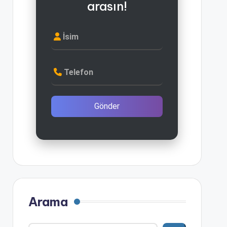
arasın!
İsim
Telefon
Gönder
Arama