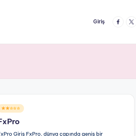
faceboo
twi
Giriş
Posted
☆☆☆
n
FxPro
FxPro Giriş FxPro, dünya çapında geniş bir