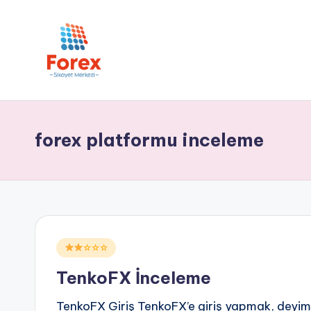
forex platformu inceleme
Posted
☆☆☆
in
TenkoFX İnceleme
TenkoFX Giriş TenkoFX’e giriş yapmak, deyim