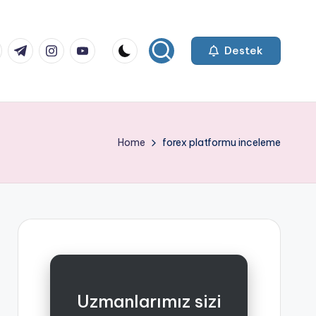
k.com
tter.com
t.me
instagram.com
youtube.com
Destek
Home
forex platformu inceleme
Uzmanlarımız sizi