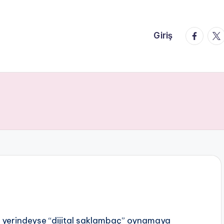
faceboo
twi
Giriş
 yerindeyse “dijital saklambaç” oynamaya