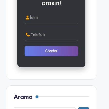
arasın!
İsim
Telefon
Gönder
Arama