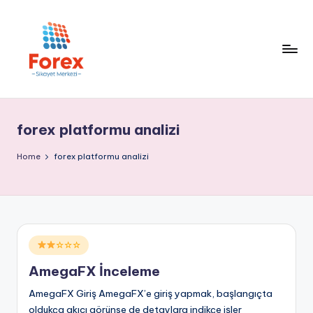
forex platformu analizi
Home
forex platformu analizi
Posted
☆☆☆
in
AmegaFX İnceleme
AmegaFX Giriş AmegaFX’e giriş yapmak, başlangıçta
oldukça akıcı görünse de detaylara indikçe işler