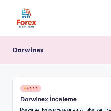
Darwinex
Posted
☆☆☆☆
in
Darwinex İnceleme
Darwinex, forex piyasasında yer alan yenilikç