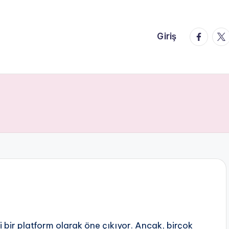
faceboo
twi
Giriş
i bir platform olarak öne çıkıyor. Ancak, birçok