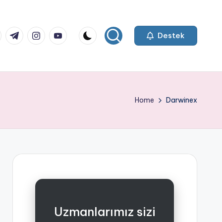
k.com
tter.com
t.me
instagram.com
youtube.com
Destek
Home
Darwinex
Uzmanlarımız sizi