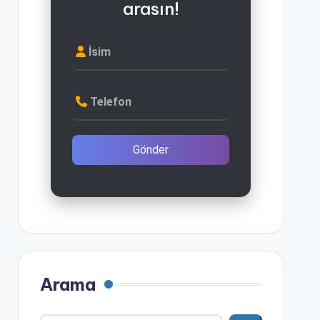
arasın!
İsim
Telefon
Gönder
Arama