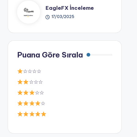
EagleFX İnceleme
17/03/2025
Puana Göre Sırala
☆☆☆☆
☆☆☆
☆☆
☆