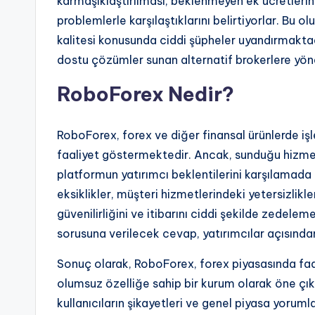
karmaşıklaştırılması, beklenmeyen ek ücretler
problemlerle karşılaştıklarını belirtiyorlar. Bu
kalitesi konusunda ciddi şüpheler uyandırmaktadı
dostu çözümler sunan alternatif brokerlere yön
RoboForex Nedir?
RoboForex, forex ve diğer finansal ürünlerde i
faaliyet göstermektedir. Ancak, sunduğu hizme
platformun yatırımcı beklentilerini karşılamada 
eksiklikler, müşteri hizmetlerindeki yetersizlikl
güvenilirliğini ve itibarını ciddi şekilde zedel
sorusuna verilecek cevap, yatırımcılar açısından
Sonuç olarak, RoboForex, forex piyasasında faa
olumsuz özelliğe sahip bir kurum olarak öne çık
kullanıcıların şikayetleri ve genel piyasa yorumla