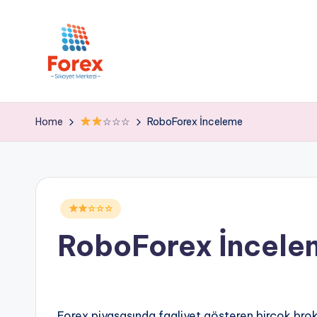
Home
☆☆☆
RoboForex İnceleme
Posted
☆☆☆
in
RoboForex İncele
Forex piyasasında faaliyet gösteren birçok broke