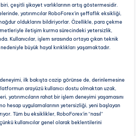
iri, çeşitli şikayet varlıklarının artış göstermesidir.
erinde, yatırımcılar RoboForex’in şeffaflık eksikliği,
ağdur olduklarını bildiriyorlar. Özellikle, para çekme
etleriyle iletişim kurma sürecindeki yetersizlik,
da. Kullanıcılar, işlem sırasında ortaya çıkan teknik
 nedeniyle büyük hayal kırıklıkları yaşamaktadır.
deneyimi, ilk bakışta cazip görünse de, derinlemesine
 Platformun arayüzü kullanıcı dostu olmaktan uzak,
ri, yatırımcıların rahat bir işlem deneyimi yaşamasını
mo hesap uygulamalarının yetersizliği, yeni başlayan
ıyor. Tüm bu eksiklikler, RoboForex’in “nasıl”
ünkü kullanıcılar genel olarak beklentilerini