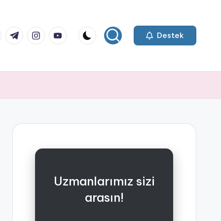
k.com
tter.com
t.me
instagram.com
youtube.com
Destek
Uzmanlarımız sizi
arasın!