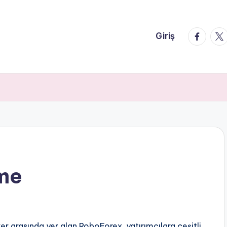
faceboo
twi
Giriş
me
r arasında yer alan RoboForex, yatırımcılara çeşitli