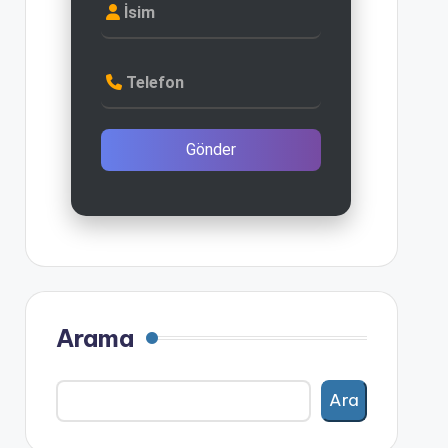
İsim
Telefon
Gönder
Arama
Ara